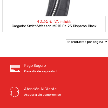
42,35
€
IVA incluido
Cargador Smith&Wesson MP15 De 25 Disparos Black
Pago Seguro
Garantía de seguridad
Atención Al Cliente
Asesoría sin compromiso