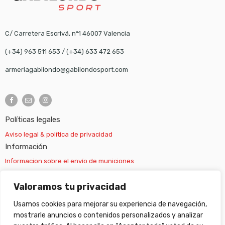
C/ Carretera Escrivá, nº1 46007 Valencia
(+34) 963 511 653
/
(+34) 633 472 653
armeriagabilondo@gabilondosport.com
Políticas legales
Aviso legal & política de privacidad
Información
Informacion sobre el envío de municiones
Información sobre el envío de armas
Valoramos tu privacidad
Usamos cookies para mejorar su experiencia de navegación,
Cambios y devoluciones
mostrarle anuncios o contenidos personalizados y analizar