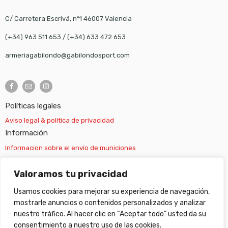
C/ Carretera Escrivá, nº1 46007 Valencia
(+34) 963 511 653
/
(+34) 633 472 653
armeriagabilondo@gabilondosport.com
Políticas legales
Aviso legal & política de privacidad
Información
Informacion sobre el envío de municiones
Información sobre el envío de armas
Valoramos tu privacidad
Usamos cookies para mejorar su experiencia de navegación,
Cambios y devoluciones
mostrarle anuncios o contenidos personalizados y analizar
nuestro tráfico. Al hacer clic en “Aceptar todo” usted da su
Suscripción newsletter
consentimiento a nuestro uso de las cookies.