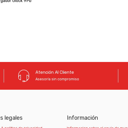
rgador Glock 9Pb
Atención Al Cliente
Asesoría sin compromiso
as legales
Información