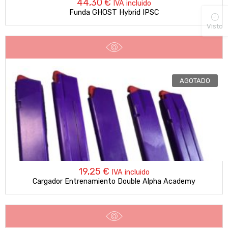
44,30
€
IVA incluido
Funda GHOST Hybrid IPSC
Visto
AGOTADO
19,25
€
IVA incluido
Cargador Entrenamiento Double Alpha Academy