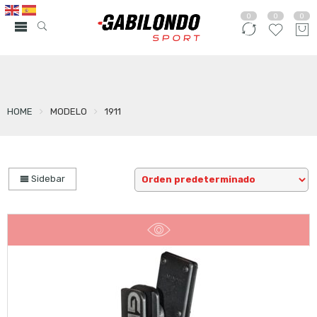
0
0
0
HOME
MODELO
1911
Sidebar