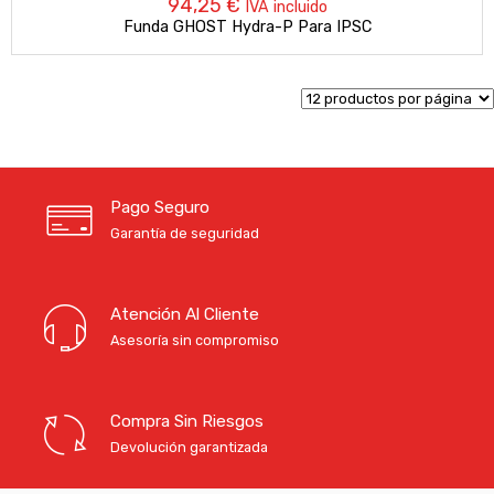
94,25
€
IVA incluido
Funda GHOST Hydra-P Para IPSC
Pago Seguro
Garantía de seguridad
Atención Al Cliente
Asesoría sin compromiso
Compra Sin Riesgos
Devolución garantizada