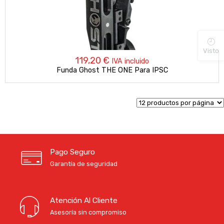
Visto
119,20
€
IVA incluido
Funda Ghost THE ONE Para IPSC
Pago Seguro
Garantía de seguridad
Atención Al Cliente
Asesoría sin compromiso