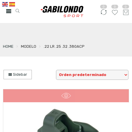
0
0
0
HOME
MODELO
.22 LR .25 .32 .380ACP
Sidebar