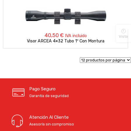
40,50
€
IVA incluido
Visto
Visor ARCEA 4×32 Tubo 1″ Con Montura
Pago Seguro
Garantía de seguridad
Atención Al Cliente
Asesoría sin compromiso