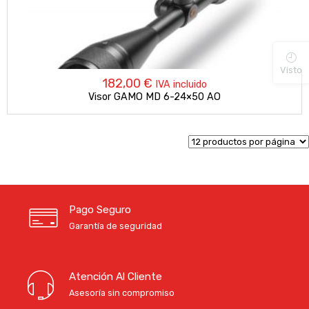
Visto
182,00
€
IVA incluido
Visor GAMO MD 6-24×50 AO
Pago Seguro
Garantía de seguridad
Atención Al Cliente
Asesoría sin compromiso