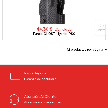
44,30
€
IVA incluido
Visto
Funda GHOST Hybrid IPSC
Pago Seguro
Garantía de seguridad
Atención Al Cliente
Asesoría sin compromiso