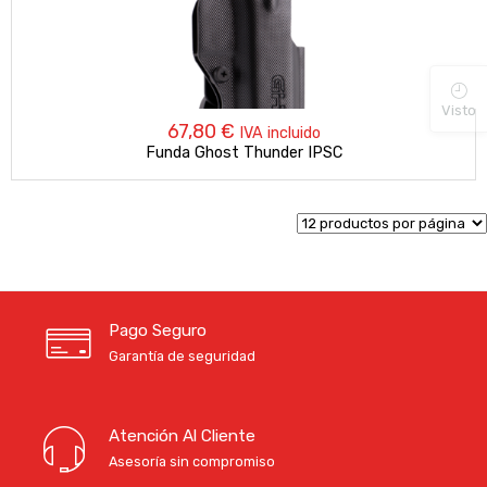
Visto
67,80
€
IVA incluido
Funda Ghost Thunder IPSC
Pago Seguro
Garantía de seguridad
Atención Al Cliente
Asesoría sin compromiso