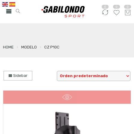
0
0
0
HOME
MODELO
CZ P10C
Sidebar