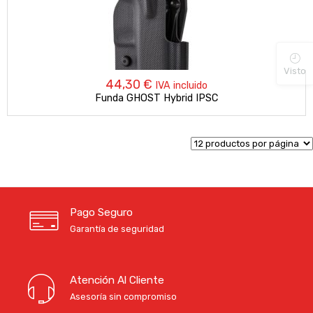
Visto
44,30
€
IVA incluido
Funda GHOST Hybrid IPSC
Pago Seguro
Garantía de seguridad
Atención Al Cliente
Asesoría sin compromiso