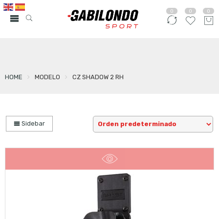
0
0
0
HOME
MODELO
CZ SHADOW 2 RH
Sidebar