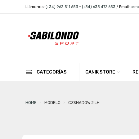
Llámenos:
(+34) 963 511 653
-
(+34) 633 472 653
/ Email:
arm
CANIK STORE
RE
CATEGORÍAS
HOME
MODELO
CZSHADOW 2 LH