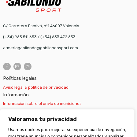
C/ Carretera Escrivá, nº1 46007 Valencia
(+34) 963 511 653
/
(+34) 633 472 653
armeriagabilondo@gabilondosport.com
Políticas legales
Aviso legal & política de privacidad
Información
Informacion sobre el envío de municiones
Información sobre el envío de armas
Valoramos tu privacidad
Usamos cookies para mejorar su experiencia de navegación,
Cambios y devoluciones
mostrarle anuncios o contenidos personalizados y analizar