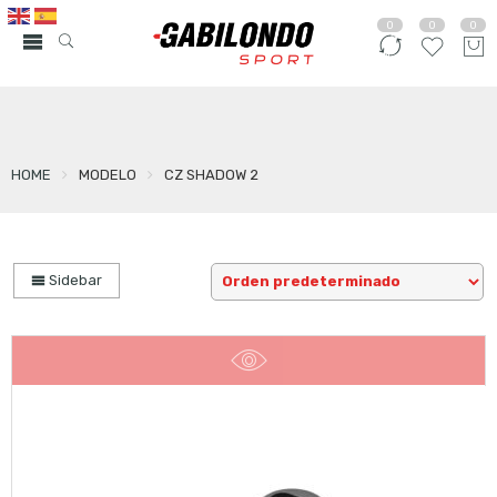
0
0
0
HOME
MODELO
CZ SHADOW 2
Sidebar