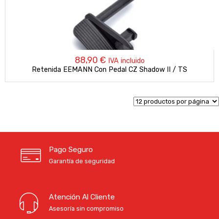
88,90
€
IVA incluido
Retenida EEMANN Con Pedal CZ Shadow II / TS
Pago Seguro
Garantía de seguridad
Atención Al Cliente
Asesoría sin compromiso