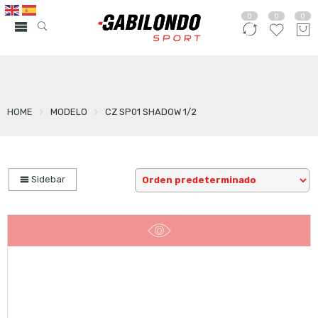
0
0
0
HOME
MODELO
CZ SP01 SHADOW 1/2
Sidebar