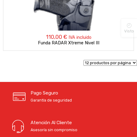
Visto
110,00
€
IVA incluido
Funda RADAR Xtreme Nivel III
Pago Seguro
Garantía de seguridad
Atención Al Cliente
Asesoría sin compromiso