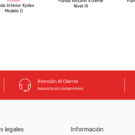
incluido
Funda RADAR Xtreme
Fun
precios:
da Interior Kydex
Nivel III
desde
Modelo D
32,50 €
hasta
34,41 €
Atención Al Cliente
Asesoría sin compromiso
as legales
Información