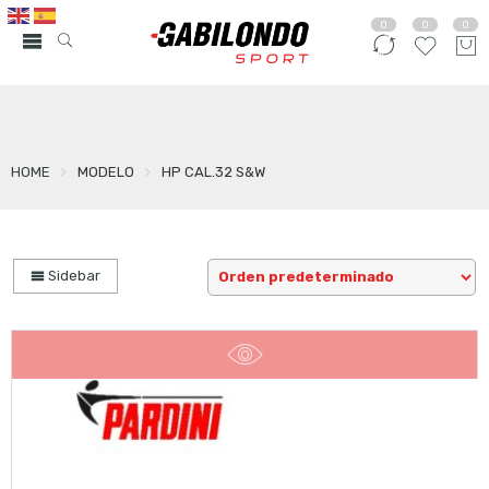
0
0
0
HOME
MODELO
HP CAL.32 S&W
Sidebar