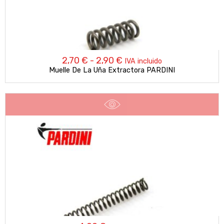
Rango
2,70
€
-
2,90
€
IVA incluido
Muelle De La Uña Extractora PARDINI
de
precios:
desde
2,70 €
hasta
2,90 €