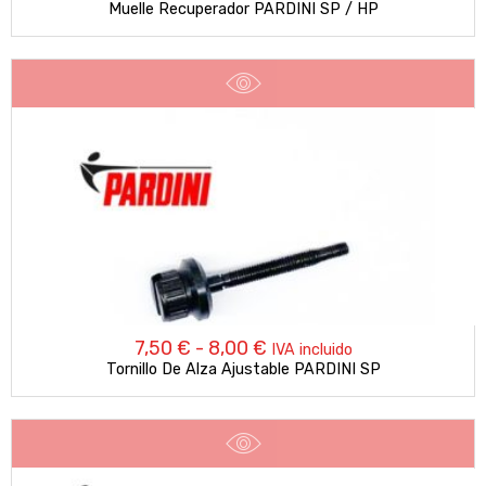
Muelle Recuperador PARDINI SP / HP
Rango
7,50
€
-
8,00
€
IVA incluido
Tornillo De Alza Ajustable PARDINI SP
de
precios:
desde
7,50 €