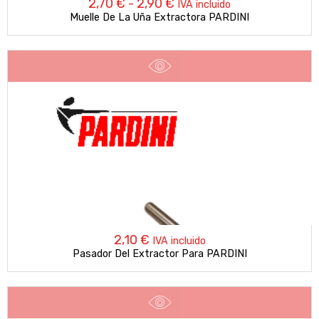
Rango
2,70
€
-
2,90
€
IVA incluido
Muelle De La Uña Extractora PARDINI
de
precios:
desde
2,70 €
hasta
2,90 €
2,10
€
IVA incluido
Pasador Del Extractor Para PARDINI