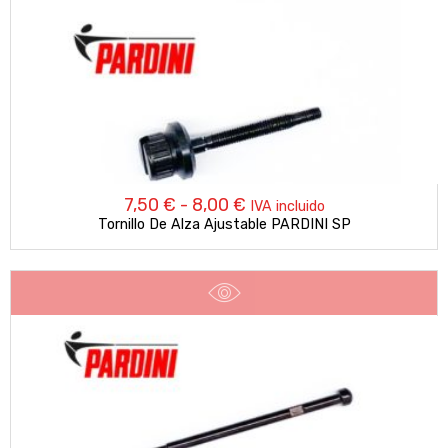
Rango
7,50
€
-
8,00
€
IVA incluido
Tornillo De Alza Ajustable PARDINI SP
de
precios:
desde
7,50 €
hasta
8,00 €