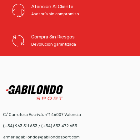
Atención Al Cliente
Asesoría sin compromiso
Compra Sin Riesgos
Devolución garantizada
C/ Carretera Escrivá, nº1 46007 Valencia
(+34) 963 511 653
/
(+34) 633 472 653
armeriagabilondo@gabilondosport.com