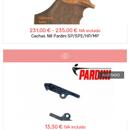
Rango
231,00
€
-
235,00
€
IVA incluido
Cachas Nill Pardini SP/SPE/HP/MP
de
precios:
desde
231,00 €
AGOTADO
hasta
235,00 €
13,30
€
IVA incluido