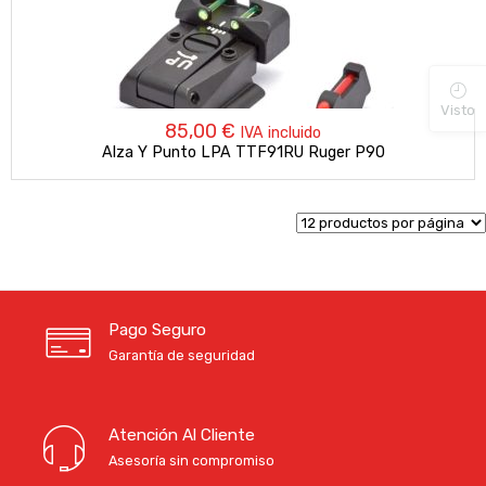
Visto
85,00
€
IVA incluido
Alza Y Punto LPA TTF91RU Ruger P90
Pago Seguro
Garantía de seguridad
Atención Al Cliente
Asesoría sin compromiso