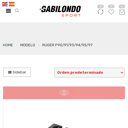
0
0
0
HOME
MODELO
RUGER P90/91/93/94/95/97
Sidebar