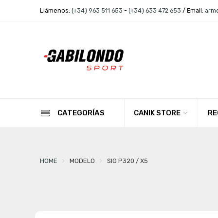
Llámenos:
(+34) 963 511 653
-
(+34) 633 472 653
/ Email:
arm
CANIK STORE
RE
CATEGORÍAS
HOME
MODELO
SIG P320 / X5