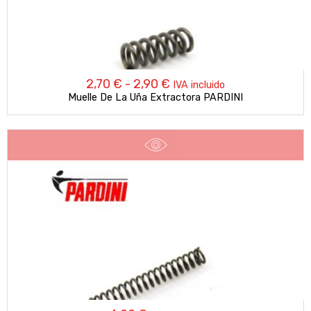
Rango
2,70
€
-
2,90
€
IVA incluido
Muelle De La Uña Extractora PARDINI
de
precios:
desde
2,70 €
hasta
2,90 €