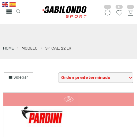
0
0
0
HOME
MODELO
SP CAL. 22 LR
Sidebar