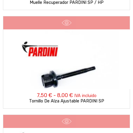
Muelle Recuperador PARDINI SP / HP
Rango
7,50
€
-
8,00
€
IVA incluido
Tornillo De Alza Ajustable PARDINI SP
de
precios:
desde
7,50 €