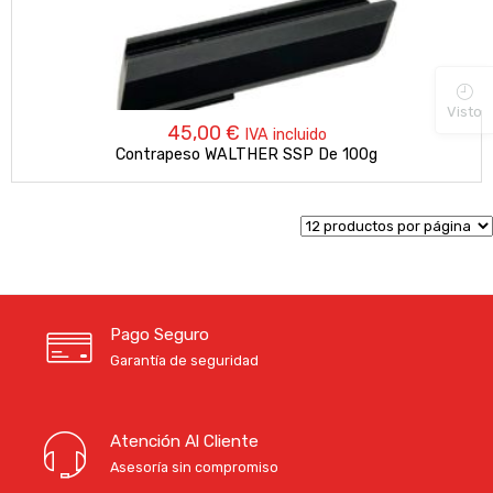
Visto
45,00
€
IVA incluido
Contrapeso WALTHER SSP De 100g
Pago Seguro
Garantía de seguridad
Atención Al Cliente
Asesoría sin compromiso