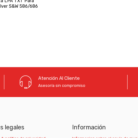
za LPA TXT Para
lver S&W 586/686
Atención Al Cliente
Asesoría sin compromiso
as legales
Información