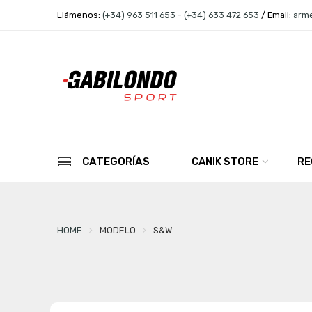
Llámenos:
(+34) 963 511 653
-
(+34) 633 472 653
/ Email:
arm
CANIK STORE
RE
CATEGORÍAS
HOME
MODELO
S&W