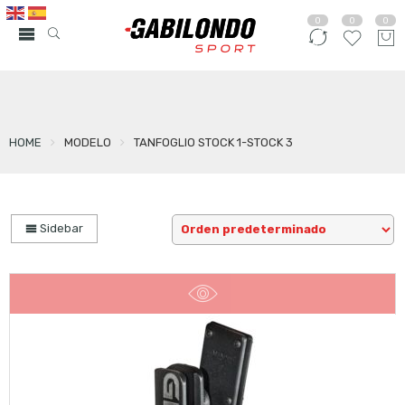
0
0
0
HOME
MODELO
TANFOGLIO STOCK 1-STOCK 3
Sidebar