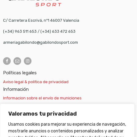
C/ Carretera Escrivá, nº1 46007 Valencia
(+34) 963 511 653
/
(+34) 633 472 653
armeriagabilondo@gabilondosport.com
Políticas legales
Aviso legal & política de privacidad
Información
Informacion sobre el envío de municiones
Información sobre el envío de armas
Valoramos tu privacidad
Usamos cookies para mejorar su experiencia de navegación,
Cambios y devoluciones
mostrarle anuncios o contenidos personalizados y analizar