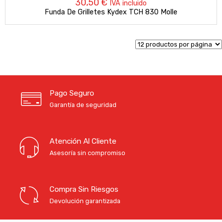
30,50
€
IVA incluido
Funda De Grilletes Kydex TCH 830 Molle
Pago Seguro
Garantía de seguridad
Atención Al Cliente
Asesoría sin compromiso
Compra Sin Riesgos
Devolución garantizada