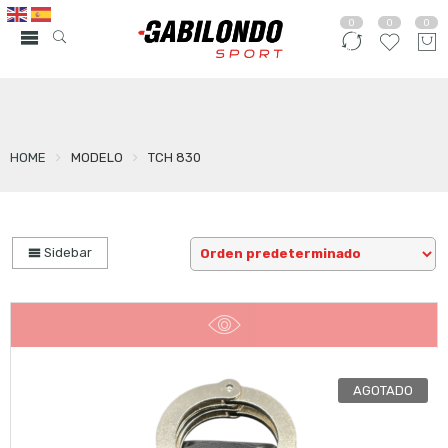
0
0
0
HOME
MODELO
TCH 830
Sidebar
AGOTADO