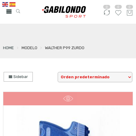
0
0
0
HOME
MODELO
WALTHER P99 ZURDO
Sidebar