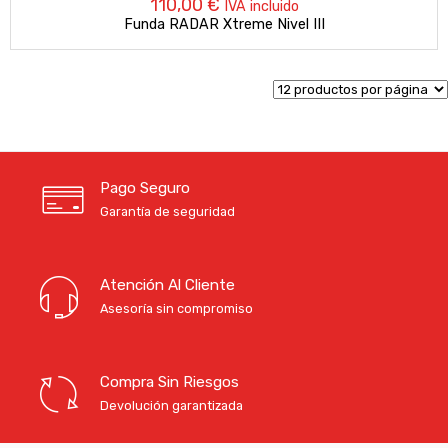
110,00
€
IVA incluido
Funda RADAR Xtreme Nivel III
Pago Seguro
Garantía de seguridad
Atención Al Cliente
Asesoría sin compromiso
Compra Sin Riesgos
Devolución garantizada