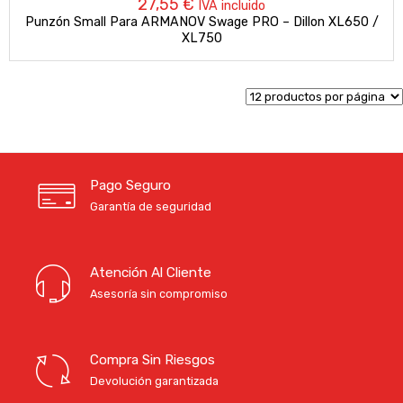
27,55
€
IVA incluido
Punzón Small Para ARMANOV Swage PRO – Dillon XL650 /
XL750
Pago Seguro
Garantía de seguridad
Atención Al Cliente
Asesoría sin compromiso
Compra Sin Riesgos
Devolución garantizada