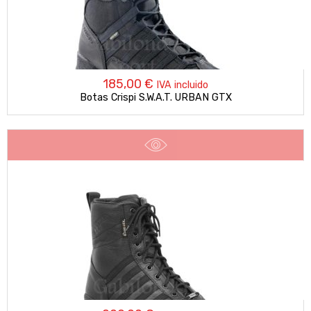
185,00
€
IVA incluido
Botas Crispi S.W.A.T. URBAN GTX