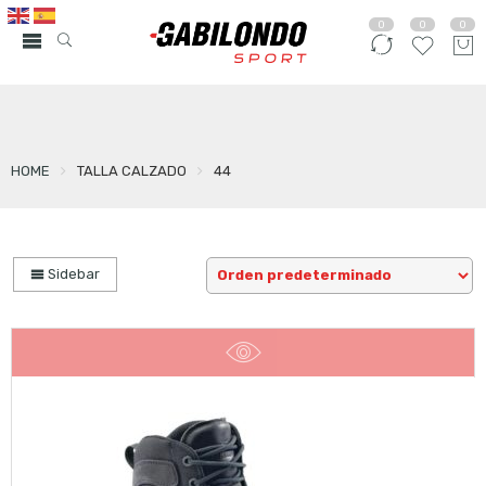
0
0
0
HOME
TALLA CALZADO
44
Sidebar