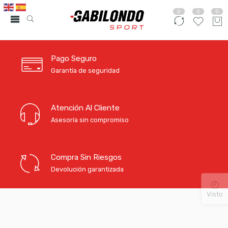
0
0
0
Pago Seguro
Garantía de seguridad
Atención Al Cliente
Asesoría sin compromiso
Compra Sin Riesgos
Devolución garantizada
Visto