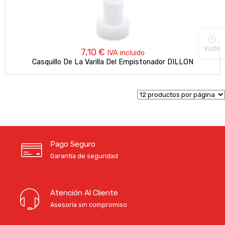
Visto
7,10
€
IVA incluido
Casquillo De La Varilla Del Empistonador DILLON
Pago Seguro
Garantía de seguridad
Atención Al Cliente
Asesoría sin compromiso