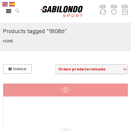
0
0
0
Products tagged “18086”
HOME
Sidebar