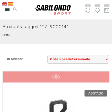
0
0
0
Products tagged “CZ-900014”
HOME
Sidebar
AGOTADO