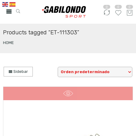
0
0
0
Products tagged “ET-111303”
HOME
Sidebar