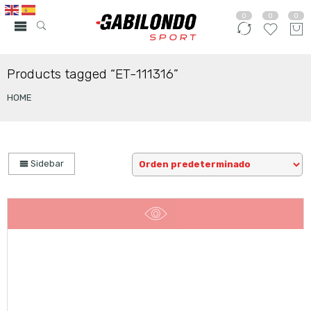
0
0
0
Products tagged “ET-111316”
HOME
Sidebar