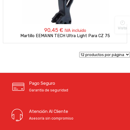
Visto
90,45
€
IVA incluido
Martillo EEMANN TECH Ultra Light Para CZ 75
Pago Seguro
Garantía de seguridad
Atención Al Cliente
Asesoría sin compromiso