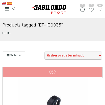
0
0
0
Products tagged “ET-130035”
HOME
Sidebar