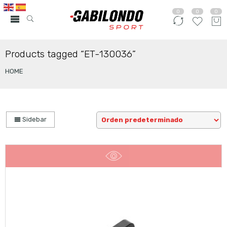
0
0
0
Products tagged “ET-130036”
HOME
Sidebar