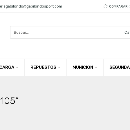
eriagabilondo@gabilondosport.com
COMPARAR
Search
here
CARGA
REPUESTOS
MUNICION
SEGUNDA
0105”