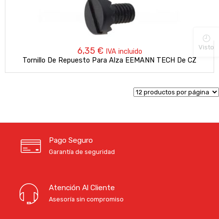
Visto
6,35
€
IVA incluido
Tornillo De Repuesto Para Alza EEMANN TECH De CZ
Pago Seguro
Garantía de seguridad
Atención Al Cliente
Asesoría sin compromiso