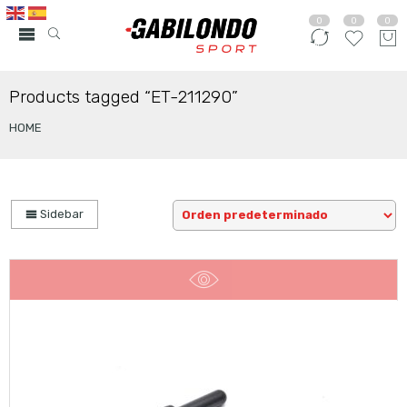
0
0
0
Products tagged “ET-211290”
HOME
Sidebar