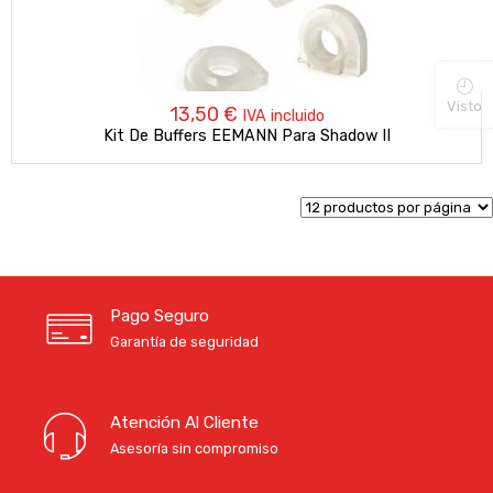
Visto
13,50
€
IVA incluido
Kit De Buffers EEMANN Para Shadow II
Pago Seguro
Garantía de seguridad
Atención Al Cliente
Asesoría sin compromiso