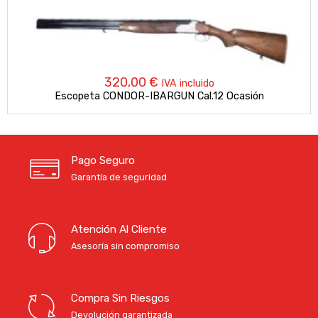
320,00
€
IVA incluido
Escopeta CONDOR-IBARGUN Cal.12 Ocasión
Pago Seguro
Garantía de seguridad
Atención Al Cliente
Asesoría sin compromiso
Compra Sin Riesgos
Devolución garantizada