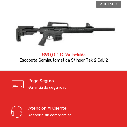
AGOTADO
890,00
€
IVA incluido
Escopeta Semiautomática Stinger Tak 2 Cal.12
Pago Seguro
Garantía de seguridad
Atención Al Cliente
Asesoría sin compromiso