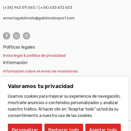
(+34) 963 511 653
/
(+34) 633 472 653
armeriagabilondo@gabilondosport.com
Políticas legales
Aviso legal & política de privacidad
Información
Informacion sobre el envío de municiones
Información sobre el envío de armas
Valoramos tu privacidad
Usamos cookies para mejorar su experiencia de navegación,
Cambios y devoluciones
mostrarle anuncios o contenidos personalizados y analizar
nuestro tráfico. Al hacer clic en “Aceptar todo” usted da su
Suscripción newsletter
consentimiento a nuestro uso de las cookies.
Personalizar
Rechazar todo
Aceptar todo