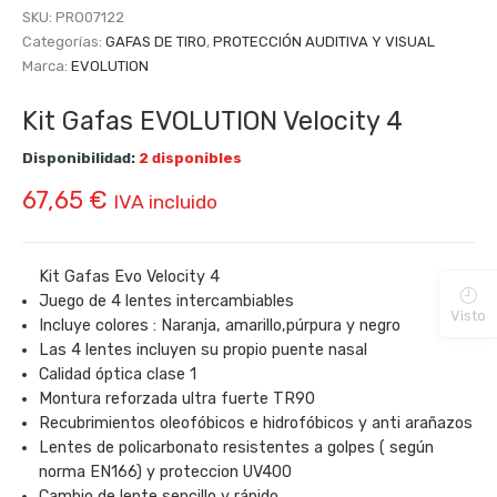
SKU:
PRO07122
Categorías:
GAFAS DE TIRO
,
PROTECCIÓN AUDITIVA Y VISUAL
Marca:
EVOLUTION
Kit Gafas EVOLUTION Velocity 4
Disponibilidad:
2 disponibles
67,65
€
IVA incluido
Kit Gafas Evo Velocity 4
Juego de 4 lentes intercambiables
Visto
Incluye colores : Naranja, amarillo,púrpura y negro
Las 4 lentes incluyen su propio puente nasal
Calidad óptica clase 1
Montura reforzada ultra fuerte TR90
Recubrimientos oleofóbicos e hidrofóbicos y anti arañazos
Lentes de policarbonato resistentes a golpes ( según
norma EN166) y proteccion UV400
Cambio de lente sencillo y rápido