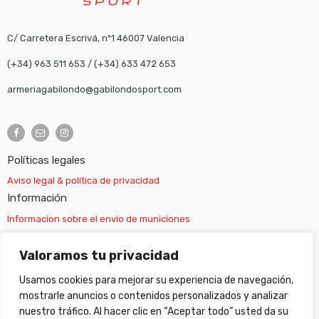
C/ Carretera Escrivá, nº1 46007 Valencia
(+34) 963 511 653
/
(+34) 633 472 653
armeriagabilondo@gabilondosport.com
Políticas legales
Aviso legal & política de privacidad
Información
Informacion sobre el envío de municiones
Información sobre el envío de armas
Valoramos tu privacidad
Usamos cookies para mejorar su experiencia de navegación,
Cambios y devoluciones
mostrarle anuncios o contenidos personalizados y analizar
nuestro tráfico. Al hacer clic en “Aceptar todo” usted da su