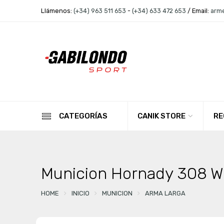
Llámenos:
(+34) 963 511 653
-
(+34) 633 472 653
/ Email:
arm
CANIK STORE
RE
CATEGORÍAS
Municion Hornady 308 W
HOME
INICIO
MUNICION
ARMA LARGA