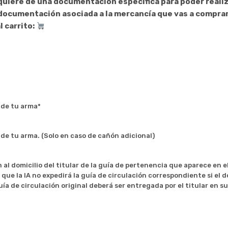
requiere de una documentación especifica para poder reali
a documentación asociada a la mercancía que vas a compra
l carrito:
 de tu arma*
 de tu arma. (Solo en caso de cañón adicional)
al domicilio del titular de la guía de pertenencia que aparece en el
ue la IA no expedirá la guía de circulación correspondiente si el do
ía de circulación original deberá ser entregada por el titular en s