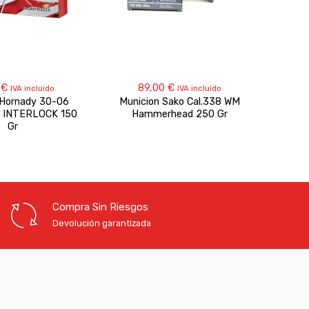
0
€
89,00
€
IVA incluido
IVA incluido
 Hornady 30-06
Municion Sako Cal.338 WM
Muni
 INTERLOCK 150
Hammerhead 250 Gr
SUPE
Gr
Compra Sin Riesgos
Devolución garantizada