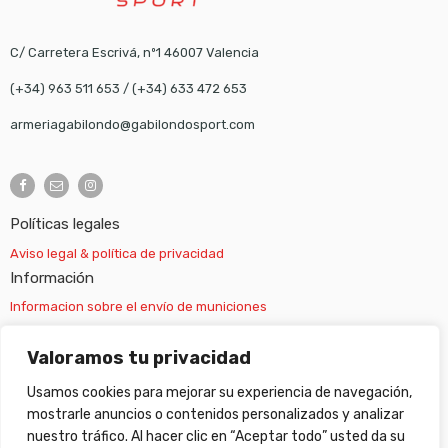
C/ Carretera Escrivá, nº1 46007 Valencia
(+34) 963 511 653
/
(+34) 633 472 653
armeriagabilondo@gabilondosport.com
Políticas legales
Aviso legal & política de privacidad
Información
Informacion sobre el envío de municiones
Información sobre el envío de armas
Valoramos tu privacidad
Usamos cookies para mejorar su experiencia de navegación,
Cambios y devoluciones
mostrarle anuncios o contenidos personalizados y analizar
nuestro tráfico. Al hacer clic en “Aceptar todo” usted da su