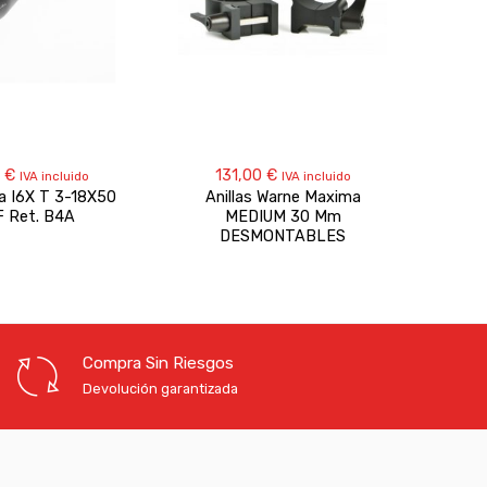
0
€
131,00
€
3
IVA incluido
IVA incluido
ba I6X T 3-18X50
Anillas Warne Maxima
Visor 
F Ret. B4A
MEDIUM 30 Mm
DESMONTABLES
Compra Sin Riesgos
Devolución garantizada