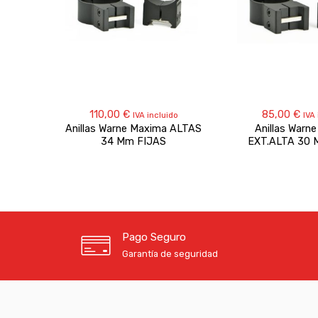
110,00
€
85,00
€
IVA incluido
IVA
Anillas Warne Maxima ALTAS
Anillas Warn
34 Mm FIJAS
EXT.ALTA 30 
Pago Seguro
Garantía de seguridad