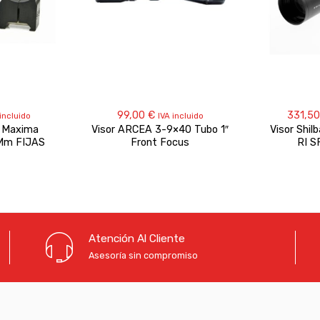
99,00
€
331,5
 incluido
IVA incluido
e Maxima
Visor ARCEA 3-9×40 Tubo 1″
Visor Shil
Mm FIJAS
Front Focus
RI S
Atención Al Cliente
Asesoría sin compromiso