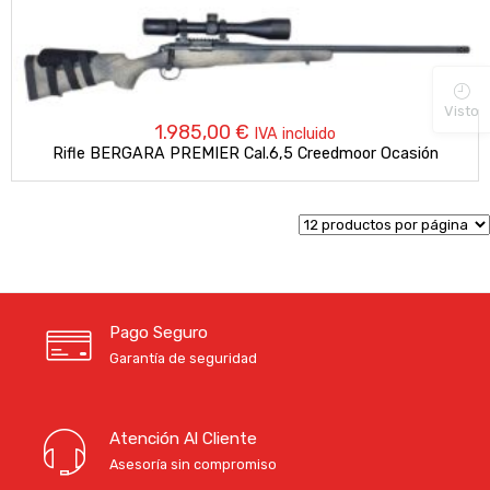
Visto
1.985,00
€
IVA incluido
Rifle BERGARA PREMIER Cal.6,5 Creedmoor Ocasión
Pago Seguro
Garantía de seguridad
Atención Al Cliente
Asesoría sin compromiso